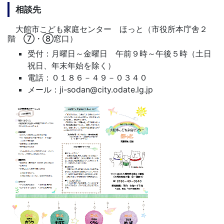
相談先
大館市こども家庭センター ほっと（市役所本庁舎２
階 ⑦・⑧窓口）
受付：月曜日～金曜日 午前９時～午後５時（土日
祝日、年末年始を除く）
電話：０１８６－４９－０３４０
メール：ji-sodan@city.odate.lg.jp