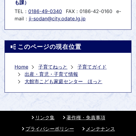
も課）
TEL：
0186-49-0340
FAX：0186-42-0160
e-
mail：
ji-sodan@city.odate.lg.jp
このページの現在位置
Home
子育てねっと
子育てガイド
出産・育児・子育て情報
大館市こども家庭センター ほっと
リンク集
著作権・免責事項
プライバシーポリシー
メンテナンス