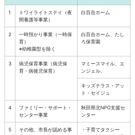
1
トワイライトステイ（夜
白百合ホーム
間養護等事業）
2
一時預かり事業（一時保
白百合ホーム、たし
育）
ろ保育園
※幼稚園型を除く
3
病児保育事業（病児保
マミースマイル、エ
育・病後児保育）
ンジェル、
キッズテラス・アッ
ト・セイジュ
4
ファミリー・サポート・
秋田県北NPO支援セ
センター事業
ンター
5
その他、市長が認める事
・子育てタクシー