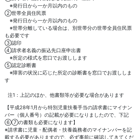
※発行日から一か月以内のもの
②世帯全員住民票
※発行日から一か月以内のもの
※世帯分離している場合は、別世帯分の世帯全員住民票
も必要です
③認印
④請求者名義の振込先口座申出書
※所定の様式を窓口でお渡しします
⑤認定診断書
※障害の状況に応じた所定の診断書を窓口でお渡ししま
す
注1：上記のほか、他書類等が必要な場合があります
【平成28年1月から特別児童扶養手当の請求書にマイナン
バー（個人番号）の記載が必要になりましたので、下記
⑥⑦の書類も必要になります】
※請求書に児童・配偶者・扶養義務者のマイナンバーを記
載する必要がありますので、必ず事前に確認してきてくだ