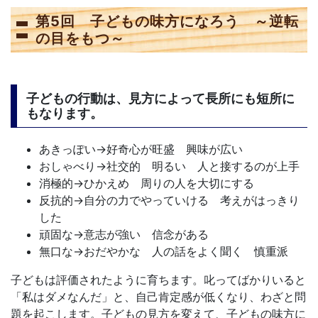
第5回 子どもの味方になろう ～逆転
の目をもつ～
子どもの行動は、見方によって長所にも短所に
もなります。
あきっぽい→好奇心が旺盛 興味が広い
おしゃべり→社交的 明るい 人と接するのが上手
消極的→ひかえめ 周りの人を大切にする
反抗的→自分の力でやっていける 考えがはっきり
した
頑固な→意志が強い 信念がある
無口な→おだやかな 人の話をよく聞く 慎重派
子どもは評価されたように育ちます。叱ってばかりいると
「私はダメなんだ」と、自己肯定感が低くなり、わざと問
題を起こします。子どもの見方を変えて、子どもの味方に