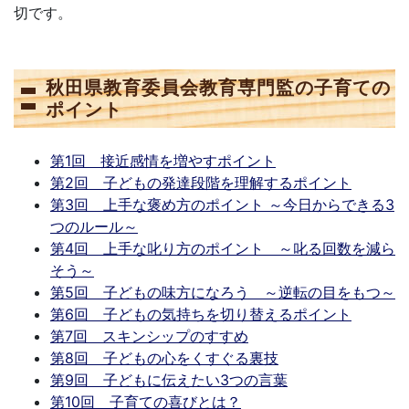
切です。
秋田県教育委員会教育専門監の子育ての
ポイント
第1回 接近感情を増やすポイント
第2回 子どもの発達段階を理解するポイント
第3回 上手な褒め方のポイント ～今日からできる3
つのルール～
第4回 上手な叱り方のポイント ～叱る回数を減ら
そう～
第5回 子どもの味方になろう ～逆転の目をもつ～
第6回 子どもの気持ちを切り替えるポイント
第7回 スキンシップのすすめ
第8回 子どもの心をくすぐる裏技
第9回 子どもに伝えたい3つの言葉
第10回 子育ての喜びとは？