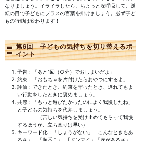
なりましょう。イライラしたら、ちょっと深呼吸して、逆
転の目で子どもにプラスの言葉を掛けましょう。必ず子ど
もの行動は変わります！
第6回 子どもの気持ちを切り替えるポ
イント
予告：「あと1回（○分）でおしまいだよ」
約束：「おもちゃを片付けたらおやつにするよ」
評価：できたとき、約束を守ったとき、遅れてもよ
い行動をしたときに褒めましょう。
共感：「もっと遊びたかったのによく我慢したね」
と子どもの気持ちを代弁しましょう。
（苦しい気持ちを受け止めてもらって我慢
するほうが、立ち直りは早い）
キーワード化：「しょうがない」「こんなときもあ
るさ」、「順番こ」、｢ドンマイ」「次があるさ」