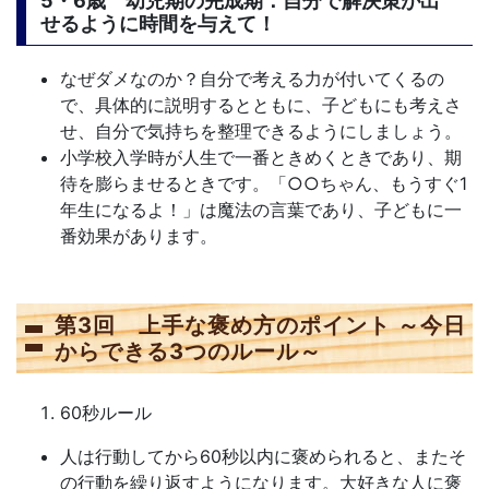
5・6歳 幼児期の完成期：自分で解決策が出
せるように時間を与えて！
なぜダメなのか？自分で考える力が付いてくるの
で、具体的に説明するとともに、子どもにも考えさ
せ、自分で気持ちを整理できるようにしましょう。
小学校入学時が人生で一番ときめくときであり、期
待を膨らませるときです。「
○○
ちゃん、もうすぐ1
年生になるよ！」は魔法の言葉であり、子どもに一
番効果があります。
第3回 上手な褒め方のポイント ～今日
からできる3つのルール～
60秒ルール
人は行動してから60秒以内に褒められると、またそ
の行動を繰り返すようになります。大好きな人に褒