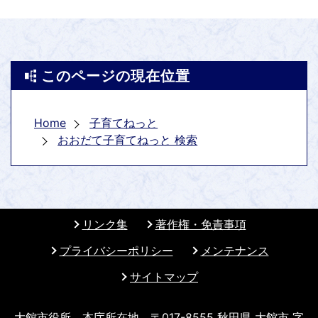
このページの現在位置
Home
子育てねっと
おおだて子育てねっと 検索
リンク集
著作権・免責事項
プライバシーポリシー
メンテナンス
サイトマップ
大館市役所 本庁所在地 〒017-8555 秋田県 大館市 字