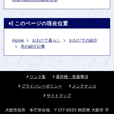
このページの現在位置
Home
おおだて暮らし
おおだての紹介
市の紹介記事
リンク集
著作権・免責事項
プライバシーポリシー
メンテナンス
サイトマップ
大館市役所 本庁所在地 〒017-8555 秋田県 大館市 字