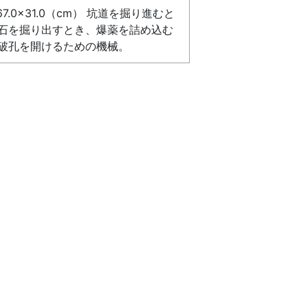
167.0×31.0（cm） 坑道を掘り進むと
石を掘り出すとき、爆薬を詰め込む
破孔を開けるための機械。