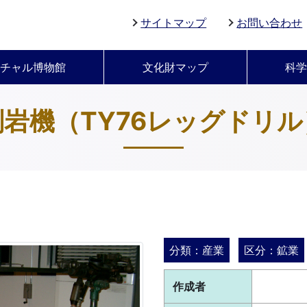
サイトマップ
お問い合わせ
チャル博物館
文化財マップ
科
削岩機（TY76レッグドリル
分類：産業
区分：鉱業
作成者