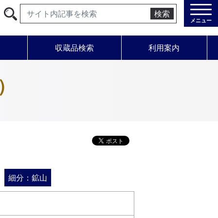
検索
メニュー
学
収蔵品検索
利用案内
）
細分：鉱山