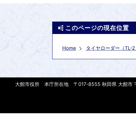
このページの現在位置
Home
タイヤローダー（TL-2
大館市役所 本庁所在地 〒017-8555 秋田県 大館市