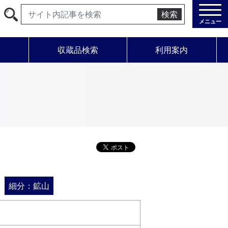
検索
メニュー
学
収蔵品検索
利用案内
細分：鉱山