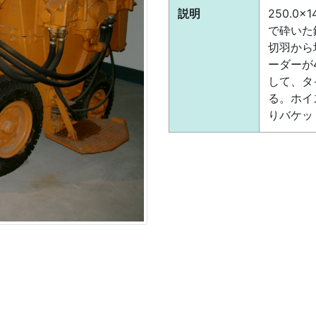
説明
250.0×
で砕いた
切羽から
ーダーが
して、タ
る。ホイ
りバケッ