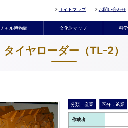
サイトマップ
お問い合わせ
チャル博物館
文化財マップ
科
タイヤローダー（TL-2）
分類：産業
区分：鉱業
作成者