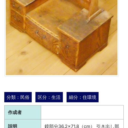
分類：民俗
区分：生活
細分：住環境
作成者
説明
鏡部分36.2×71.8（cm） 引き出し部