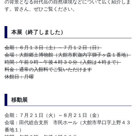
の背景となる田代岳の自然環境などについて広く紹介しま
す。皆さん、ぜひご覧ください。
本展（終了しました）
会期：６月１３日（土）～７月１２日（日）
会場：大館郷土博物館（大館市釈迦内字獅子ヶ森１番地）
時間：午前９時～午後４時３０分（入館は４時まで）
料金：通常の入館料でご覧いただけます
休館日：月曜
移動展
会期：７月２１日（火）～８月２１日（金）
会場：田代総合支所 市民ホール（大館市早口字上野４３
番地１）