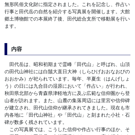
無形民俗文化財に指定されました。これを記念し、作占い
行事と田代岳の自然を紹介する写真展を開催します。大館
郷土博物館での本展終了後、田代総合支所で移動展を行い
ます。
内容
田代岳は、昭和初期まで霊峰「田代山」と呼ばれ、山頂
の田代山神社には白鬚大直日大神（しらひげおおなおびの
おおかみ）が祀られています。毎年、半夏生（はんげしょ
う）の日には九合目の湿原において「作占い」が行われ、
秋田県北部から青森県津軽地方に及ぶ広範な信仰圏から登
山者が訪れます。また、山麓の集落周辺には里宮や信仰碑
が建立され、田代山信仰が継承されてきました。現在も市
内各地に「田代山神社」や「田代山」と刻まれた小社・石
碑が数多く残されています。
この写真展では、こうした信仰や作占い行事のほか、そ