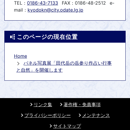
TEL：
0186-43-7133
FAX：0186-48-2512
e-
mail：
kyodokn@city.odate.lg.jp
このページの現在位置
Home
パネル写真展「田代岳の岳参り作占い行事
と自然」を開催します
リンク集
著作権・免責事項
プライバシーポリシー
メンテナンス
サイトマップ