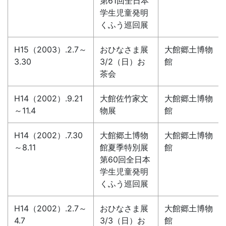
第61回全日本
学生児童発明
くふう巡回展
H15（2003）.2.7～
おひなさま展
大館郷土博物
3.30
3/2（日）お
館
茶会
H14（2002）.9.21
大館佐竹家文
大館郷土博物
～11.4
物展
館
H14（2002）.7.30
大館郷土博物
大館郷土博物
～8.11
館夏季特別展
館
第60回全日本
学生児童発明
くふう巡回展
H14（2002）.2.7～
おひなさま展
大館郷土博物
4.7
3/3（日）お
館