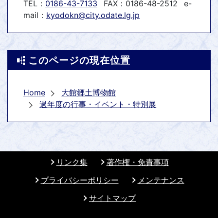
TEL：
0186-43-7133
FAX：0186-48-2512
e-
mail：
kyodokn@city.odate.lg.jp
このページの現在位置
Home
大館郷土博物館
過年度の行事・イベント・特別展
リンク集
著作権・免責事項
プライバシーポリシー
メンテナンス
サイトマップ