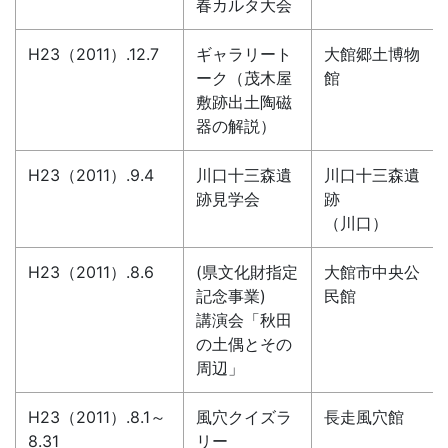
春カルタ大会
H23（2011）.12.7
ギャラリート
大館郷土博物
ーク（茂木屋
館
敷跡出土陶磁
器の解説）
H23（2011）.9.4
川口十三森遺
川口十三森遺
跡見学会
跡
（川口）
H23（2011）.8.6
(県文化財指定
大館市中央公
記念事業)
民館
講演会「秋田
の土偶とその
周辺」
H23（2011）.8.1～
風穴クイズラ
長走風穴館
8.31
リー