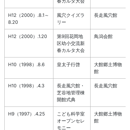
春カルタ大会
H12（2000）.8.1～
風穴クイズラ
長走風穴館
8.20
リー
H12（2000）.1.20
第9回花岡地
鳥潟会館
区幼小交流新
春カルタ大会
H10（1998）.8.6
皇太子行啓
大館郷土博物
館
H10（1998）.4.3
長走風穴館・
長走風穴館
芝谷地管理棟
開館式典
H9（1997）.4.25
こども科学室
大館郷土博物
オープンセレ
館
モニー