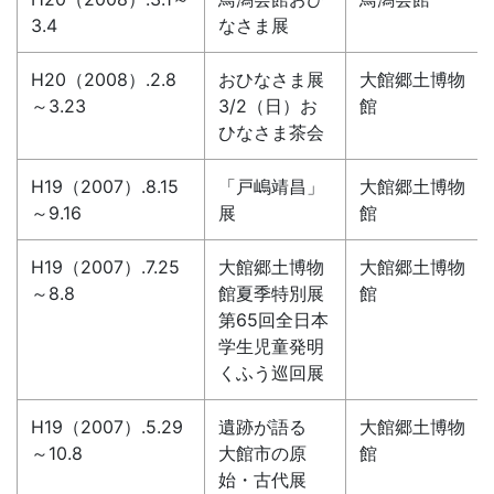
3.4
なさま展
H20（2008）.2.8
おひなさま展
大館郷土博物
～3.23
3/2（日）お
館
ひなさま茶会
H19（2007）.8.15
「戸嶋靖昌」
大館郷土博物
～9.16
展
館
H19（2007）.7.25
大館郷土博物
大館郷土博物
～8.8
館夏季特別展
館
第65回全日本
学生児童発明
くふう巡回展
H19（2007）.5.29
遺跡が語る
大館郷土博物
～10.8
大館市の原
館
始・古代展