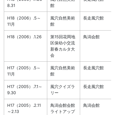
8.31
館
H18（2006）.5～
風穴自然美術
長走風穴館
11月
館
H18（2006）.1.26
第15回花岡地
鳥潟会館
区保幼小交流
新春カルタ大
会
H17（2005）.5～
風穴自然美術
長走風穴館
11月
館
H17（2005）.7.1～
風穴クイズラ
長走風穴館
9.30
リー
H17（2005）.2.11
鳥潟会館会館
鳥潟会館
～2.13
ライトアップ