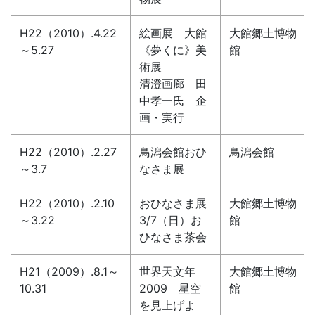
H22（2010）.4.22
絵画展 大館
大館郷土博物
～5.27
《夢くに》美
館
術展
清澄画廊 田
中孝一氏 企
画・実行
H22（2010）.2.27
鳥潟会館おひ
鳥潟会館
～3.7
なさま展
H22（2010）.2.10
おひなさま展
大館郷土博物
～3.22
3/7（日）お
館
ひなさま茶会
H21（2009）.8.1～
世界天文年
大館郷土博物
10.31
2009 星空
館
を見上げよ