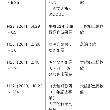
～9.25
記念)
館
「縄文人祈り
のDOGU」
H23（2011）.4.29
平成22年度発
大館郷土博物
～6.5
掘調査成果展
館
H23（2011）.2.26
鳥潟会館おひ
鳥潟会館
～3.6
なさま展
H23（2011）.2.10
おひなさま展
大館郷土博物
～3.21
3/6（日）お
館
ひなさま茶会
H22（2010）.10.23
（大館町割四
大館郷土博物
～11.14
００年記念事
館
業）
大館佐竹家文
物展