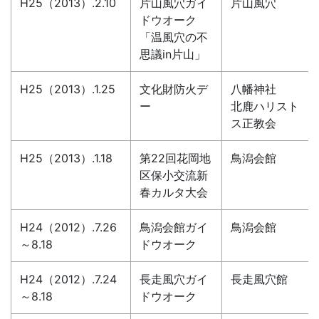
H25（2013）.2.10
片山風穴ガイ
片山風穴
ドウオーク
「温風穴の不
思議in片山」
H25（2013）.1.25
文化財防火デ
八幡神社
ー
北鹿ハリスト
ス正教会
H25（2013）.1.18
第22回花岡地
鳥潟会館
区保小交流新
春カルタ大会
H24（2012）.7.26
鳥潟会館ガイ
鳥潟会館
～8.18
ドウオーク
H24（2012）.7.24
長走風穴ガイ
長走風穴館
～8.18
ドウオーク