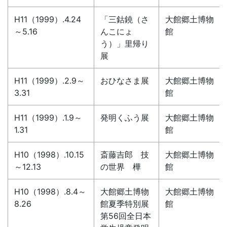
H11（1999）.4.24
「三鈷鐃（さ
大館郷土博物
～5.16
んこにょ
館
う）」里帰り
展
H11（1999）.2.9～
おひなさま展
大館郷土博物
3.31
館
H11（1999）.1.9～
発明くふう展
大館郷土博物
1.31
館
H10（1998）.10.15
斎藤吉郎 技
大館郷土博物
～12.13
の世界 樺
館
H10（1998）.8.4～
大館郷土博物
大館郷土博物
8.26
館夏季特別展
館
第56回全日本