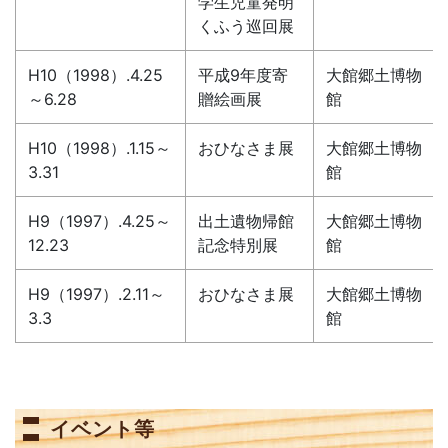
学生児童発明
くふう巡回展
H10（1998）.4.25
平成9年度寄
大館郷土博物
～6.28
贈絵画展
館
H10（1998）.1.15～
おひなさま展
大館郷土博物
3.31
館
H9（1997）.4.25～
出土遺物帰館
大館郷土博物
12.23
記念特別展
館
H9（1997）.2.11～
おひなさま展
大館郷土博物
3.3
館
イベント等