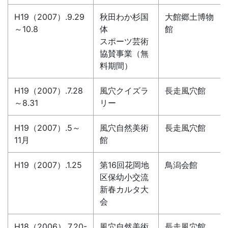
H19（2007）.9.29
秋田わか杉国
大館郷土博物
～10.8
体
館
スポーツ芸術
協賛事業（無
料期間）
H19（2007）.7.28
風穴クイズラ
長走風穴館
～8.31
リー
H19（2007）.5～
風穴自然美術
長走風穴館
11月
館
H19（2007）.1.25
第16回花岡地
鳥潟会館
区保幼小交流
新春カルタ大
会
H18（2006）.7.20-
風穴自然美術
長走風穴館