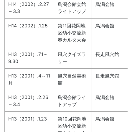
H14（2002）.2.27
鳥潟会館会館
鳥潟会館
～3.3
ライトアップ
H14（2002）.1.25
第11回花岡地
鳥潟会館
区幼小交流新
春カルタ大会
H13（2001）.7.1～
風穴クイズラ
長走風穴館
9.30
リー
H13（2001）.4～11
風穴自然美術
長走風穴館
月
館
H13（2001）.2.26
鳥潟会館ライ
鳥潟会館
～3.4
トアップ
H13（2001）.1.23
第10回花岡地
鳥潟会館
区幼小交流新