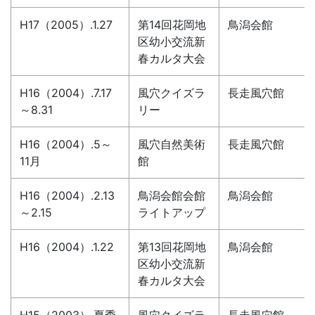
H17（2005）.1.27
第14回花岡地
鳥潟会館
区幼小交流新
春カルタ大会
H16（2004）.7.17
風穴クイズラ
長走風穴館
～8.31
リー
H16（2004）.5～
風穴自然美術
長走風穴館
11月
館
H16（2004）.2.13
鳥潟会館会館
鳥潟会館
～2.15
ライトアップ
H16（2004）.1.22
第13回花岡地
鳥潟会館
区幼小交流新
春カルタ大会