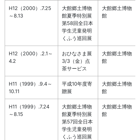
H12（2000）.7.25
大館郷土博物
大館郷土博物
～8.13
館夏季特別展
館
第58回全日本
学生児童発明
くふう巡回展
H12（2000）.2.1～
おひなさま展
大館郷土博物
4.2
3/3（金）点
館
茶サービス
H11（1999）.9.4～
平成10年度寄
大館郷土博物
10.11
贈展
館
H11（1999）.7.24
大館郷土博物
大館郷土博物
～8.15
館夏季特別展
館
第57回全日本
学生児童発明
くふう巡回展