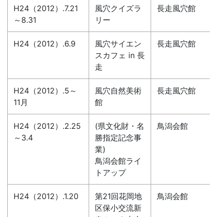
H24（2012）.7.21
風穴クイズラ
長走風穴館
～8.31
リー
H24（2012）.6.9
風穴サイエン
長走風穴館
スカフェ in 長
走
H24（2012）.5～
風穴自然美術
長走風穴館
11月
館
H24（2012）.2.25
(県文化財・名
鳥潟会館
～3.4
勝指定記念事
業)
鳥潟会館ライ
トアップ
H24（2012）.1.20
第21回花岡地
鳥潟会館
区保小交流新