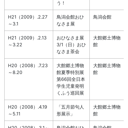
う！
H21（2009）.2.27
鳥潟会館おひ
鳥潟会館
～3.1
なさま展
H21（2009）.2.13
おひなさま展
大館郷土博物
～3.22
3/1（日）おひ
館
なさま茶会
H20（2008）.7.23
大館郷土博物
大館郷土博物
～8.20
館夏季特別展
館
第66回全日本
学生児童発明
くふう巡回展
H20（2008）.4.19
「五月節句人
大館郷土博物
～5.11
形展示」
館
H20（2008）.3.1～
鳥潟会館おひ
鳥潟会館