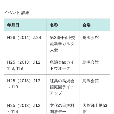
イベント 詳細
年月日
名称
会場
H26（2014）.1.24
第23回保小交
鳥潟会館
流新春カルタ
大会
H25（2013）.11.2,
鳥潟会館ガイ
鳥潟会館
11.8, 11.9
ドウオーク
H25（2013）.11.2
紅葉の鳥潟会
鳥潟会館
～11.9
館庭園ライト
アップ
H25（2013）.11.2
文化の日無料
大館郷土博物
～11.4
開放デー
館