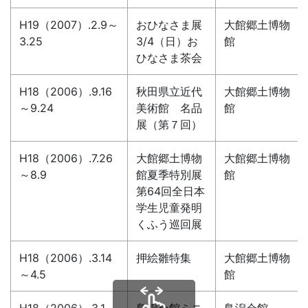
H19（2007）.2.9～
おひなさま展
大館郷土博物
3.25
3/4（日）お
館
ひなさま茶会
H18（2006）.9.16
秋田県立近代
大館郷土博物
～9.24
美術館 名品
館
展（第７回）
H18（2006）.7.26
大館郷土博物
大館郷土博物
～8.9
館夏季特別展
館
第64回全日本
学生児童発明
くふう巡回展
H18（2006）.3.14
押絵雛特集
大館郷土博物
～4.5
館