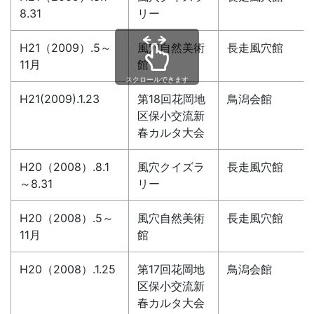
8.31
リー
H21（2009）.5～
風穴自然美術
長走風穴館
11月
館
スクロールできます
H21(2009).1.23
第18回花岡地
鳥潟会館
区保小交流新
春カルタ大会
H20（2008）.8.1
風穴クイズラ
長走風穴館
～8.31
リー
H20（2008）.5～
風穴自然美術
長走風穴館
11月
館
H20（2008）.1.25
第17回花岡地
鳥潟会館
区保小交流新
春カルタ大会