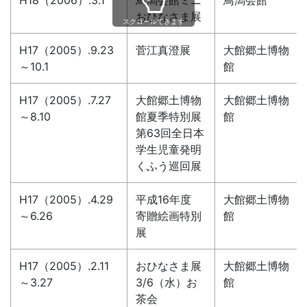
H18（2006）.3.1
鳥潟会館ミニ
鳥潟会館
おひなさま展
スクロールできます
H17（2005）.9.23
菅江真澄展
大館郷土博物
～10.1
館
H17（2005）.7.27
大館郷土博物
大館郷土博物
～8.10
館夏季特別展
館
第63回全日本
学生児童発明
くふう巡回展
H17（2005）.4.29
平成16年度
大館郷土博物
～6.26
寄贈絵画特別
館
展
H17（2005）.2.11
おひなさま展
大館郷土博物
～3.27
3/6（水）お
館
茶会