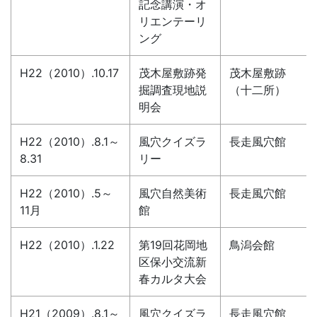
記念講演・オ
リエンテーリ
ング
H22（2010）.10.17
茂木屋敷跡発
茂木屋敷跡
掘調査現地説
（十二所）
明会
H22（2010）.8.1～
風穴クイズラ
長走風穴館
8.31
リー
H22（2010）.5～
風穴自然美術
長走風穴館
11月
館
H22（2010）.1.22
第19回花岡地
鳥潟会館
区保小交流新
春カルタ大会
H21（2009）.8.1～
風穴クイズラ
長走風穴館