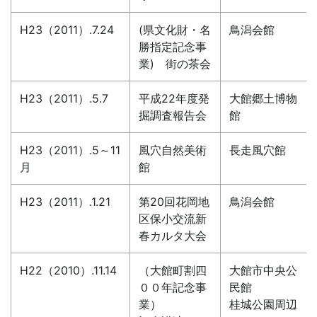
H23（2011）.7.24
(県文化財・名
鳥潟会館
勝指定記念事
業) 街の茶会
H23（2011）.5.7
平成22年度発
大館郷土博物
掘調査報告会
館
H23（2011）.5～11
風穴自然美術
長走風穴館
月
館
H23（2011）.1.21
第20回花岡地
鳥潟会館
区保小交流新
春カルタ大会
H22（2010）.11.14
（大館町割四
大館市中央公
００年記念事
民館
業）
桂城公園周辺