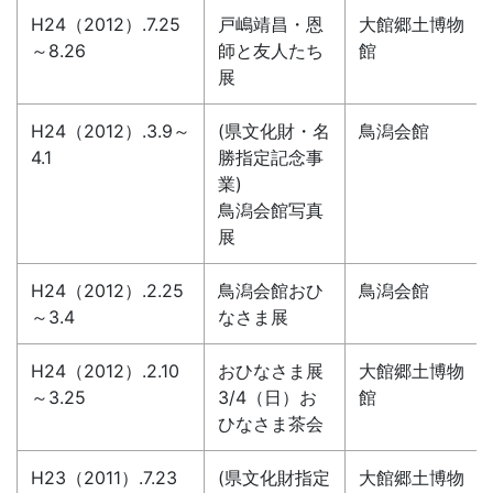
H24（2012）.7.25
戸嶋靖昌・恩
大館郷土博物
～8.26
師と友人たち
館
展
H24（2012）.3.9～
(県文化財・名
鳥潟会館
4.1
勝指定記念事
業)
鳥潟会館写真
展
H24（2012）.2.25
鳥潟会館おひ
鳥潟会館
～3.4
なさま展
H24（2012）.2.10
おひなさま展
大館郷土博物
～3.25
3/4（日）お
館
ひなさま茶会
H23（2011）.7.23
(県文化財指定
大館郷土博物