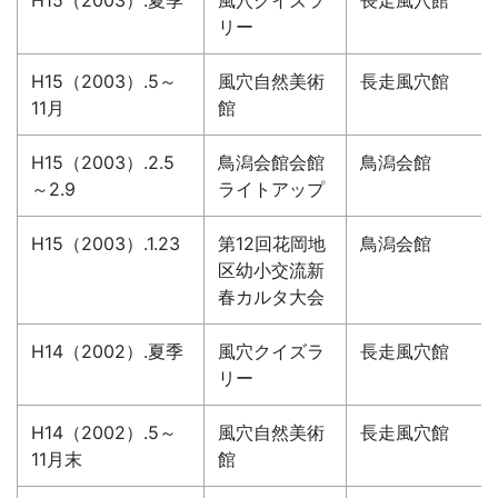
H15（2003）.夏季
風穴クイズラ
長走風穴館
リー
H15（2003）.5～
風穴自然美術
長走風穴館
11月
館
H15（2003）.2.5
鳥潟会館会館
鳥潟会館
～2.9
ライトアップ
H15（2003）.1.23
第12回花岡地
鳥潟会館
区幼小交流新
春カルタ大会
H14（2002）.夏季
風穴クイズラ
長走風穴館
リー
H14（2002）.5～
風穴自然美術
長走風穴館
11月末
館