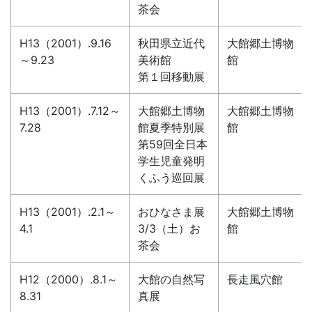
茶会
H13（2001）.9.16
秋田県立近代
大館郷土博物
～9.23
美術館
館
第１回移動展
H13（2001）.7.12～
大館郷土博物
大館郷土博物
7.28
館夏季特別展
館
第59回全日本
学生児童発明
くふう巡回展
H13（2001）.2.1～
おひなさま展
大館郷土博物
4.1
3/3（土）お
館
茶会
H12（2000）.8.1～
大館の自然写
長走風穴館
8.31
真展