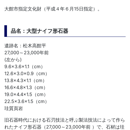
大館市指定文化財（平成４年６月15日指定）。
品名：大型ナイフ形石器
遺跡名：松木高館平
27,000～23,000年前
(左から)
9.6×3.6×1.1（cm）
12.6×3.0×0.9（cm）
13.8×4.3×1.1（cm）
16.6×4.8×1.3（cm）
19.0×4.4×1.5（cm）
22.5×3.6×1.5（cm）
珪質頁岩
旧石器時代における石刃技法と呼ぶ製法技法によって作ら
れたナイフ形石器（27,000～23,000年前 ）で、石材は珪