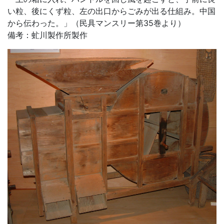
い粒、後にくず粒、左の出口からごみが出る仕組み。中国
から伝わった。」（民具マンスリー第35巻より）
備考：虻川製作所製作