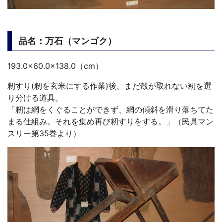
品名：万石（マンゴク）
193.0×60.0×138.0（cm）
籾すり(籾を玄米にする作業)後、まだ殻が取れない籾を選
り分ける道具。
「籾は網をくぐることができず、網の傾斜を滑り落ちてた
まる仕組み。それを集め再び籾すりをする。」（民具マン
スリー第35巻より）