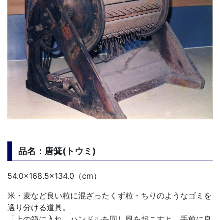
品名：唐箕(トウミ)
54.0×168.5×134.0（cm）
米・麦など良い粒に混ざったくず粒・ちりのようなゴミを
選り分ける道具。
「上の箱に入れ、ハンドルを回し風を起こすと、手前に良