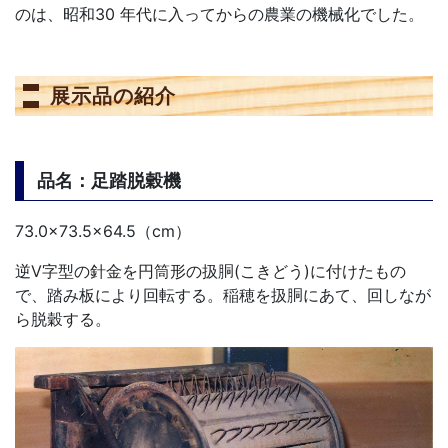
のは、昭和30 年代に入ってからの農業の機械化でした。
展示品の紹介
品名：足踏脱穀機
73.0×73.5×64.5（cm）
逆V字型の針金を円筒形の扱胴(こきどう)に付けたもの
で、踏み板により回転する。稲穂を扱胴にあて、回しなが
ら脱穀する。