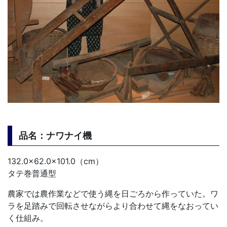
品名：ナワナイ機
132.0×62.0×101.0（cm）
タテ巻普通型
農家では農作業などで使う縄を日ごろから作っていた。ワ
ラを足踏みで回転させながらより合わせて縄をなおってい
く仕組み。