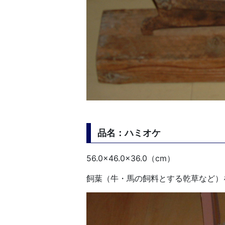
品名：ハミオケ
56.0×46.0×36.0（cm）
飼葉（牛・馬の飼料とする乾草など）