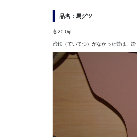
品名：馬グツ
各20.0φ
蹄鉄（ていてつ）がなかった昔は、蹄