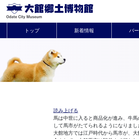
トップ
新着情報
バー
読み上げる
馬は中世に入ると商品化が進み、牛馬
して馬市がたてられるようになりまし
大館地方では江戸時代から馬市が、大館