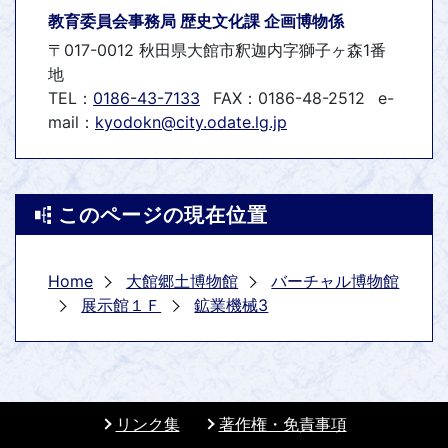
教育委員会事務局 歴史文化課 企画博物係
〒017-0012 秋田県大館市釈迦内字獅子ヶ森1番
地
TEL：
0186-43-7133
FAX：0186-48-2512
e-
mail：
kyodokn@city.odate.lg.jp
このページの現在位置
Home
大館郷土博物館
バーチャル博物館
展示館１Ｆ
鉱業機械3
リンク集
著作権・免責事項