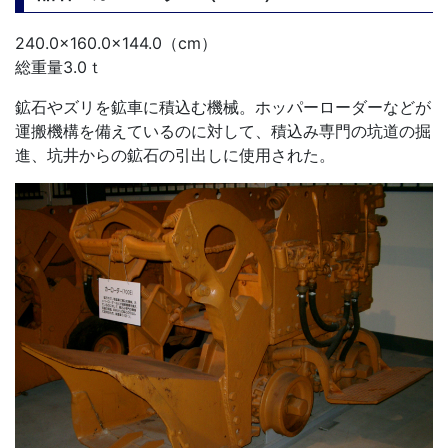
240.0×160.0×144.0（cm）
総重量3.0ｔ
鉱石やズリを鉱車に積込む機械。ホッパーローダーなどが
運搬機構を備えているのに対して、積込み専門の坑道の掘
進、坑井からの鉱石の引出しに使用された。