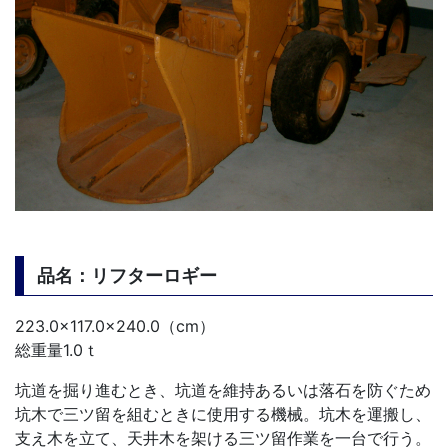
品名：リフターロギー
223.0×117.0×240.0（cm）
総重量1.0ｔ
坑道を掘り進むとき、坑道を維持あるいは落石を防ぐため
坑木で三ツ留を組むときに使用する機械。坑木を運搬し、
支え木を立て、天井木を架ける三ツ留作業を一台で行う。