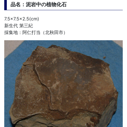
品名：泥岩中の植物化石
7.5×7.5×2.5(cm)
新生代 第三紀
採集地：阿仁打当（北秋田市）