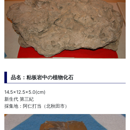
品名：粘板岩中の植物化石
14.5×12.5×5.0(cm)
新生代 第三紀
採集地：阿仁打当（北秋田市）