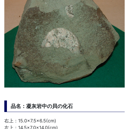
品名：凝灰岩中の貝の化石
右上：15.0×7.5×6.5(cm)
左上：14.5×7.0×14.0(cm)