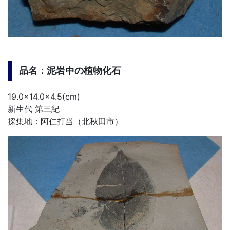
品名：泥岩中の植物化石
19.0×14.0×4.5(cm)
新生代 第三紀
採集地：阿仁打当（北秋田市）