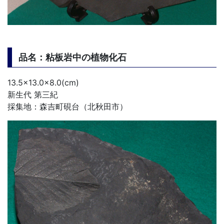
品名：粘板岩中の植物化石
13.5×13.0×8.0(cm)
新生代 第三紀
採集地：森吉町硯台（北秋田市）