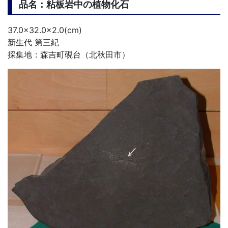
品名：粘板岩中の植物化石
37.0×32.0×2.0(cm)
新生代 第三紀
採集地：森吉町硯台（北秋田市）