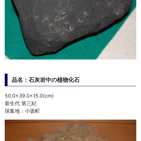
品名：石灰岩中の植物化石
50.0×39.0×15.0(cm)
新生代 第三紀
採集地：小坂町