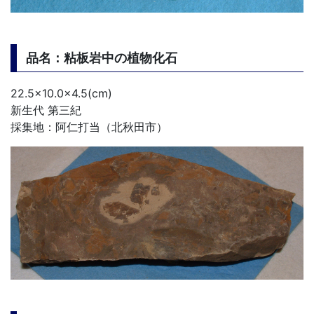
品名：粘板岩中の植物化石
22.5×10.0×4.5(cm)
新生代 第三紀
採集地：阿仁打当（北秋田市）