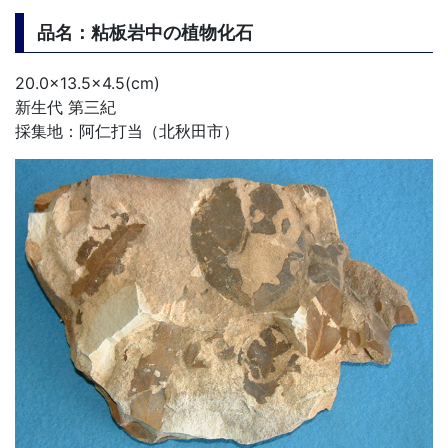
品名：粘板岩中の植物化石
20.0×13.5×4.5(cm)
新生代 第三紀
採集地：阿仁打当（北秋田市）