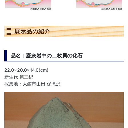
展示品の紹介
品名：凝灰岩中の二枚貝の化石
22.0×20.0×14.0(cm)
新生代 第三紀
採集地：大館市山田 保滝沢