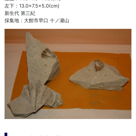
左下：13.0×7.5×5.0(cm)
新生代 第三紀
採集地：大館市早口 十ノ瀬山