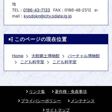
地
TEL：
0186-43-7133
FAX：0186-48-2512
e-
mail：
kyodokn@city.odate.lg.jp
このページの現在位置
Home
大館郷土博物館
バーチャル博物館
こども科学室
こども科学室
リンク集
著作権・免責事項
プライバシーポリシー
メンテナンス
サイトマップ