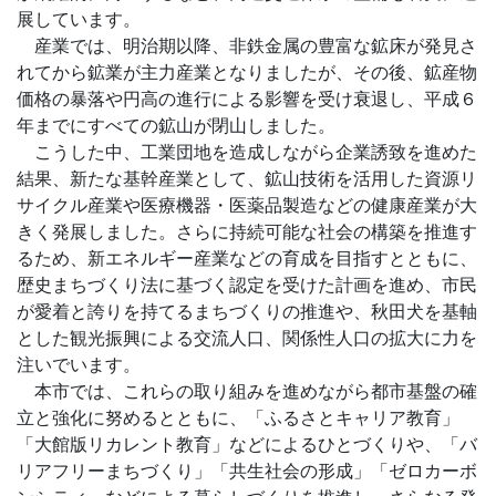
展しています。
産業では、明治期以降、非鉄金属の豊富な鉱床が発見さ
れてから鉱業が主力産業となりましたが、その後、鉱産物
価格の暴落や円高の進行による影響を受け衰退し、平成６
年までにすべての鉱山が閉山しました。
こうした中、工業団地を造成しながら企業誘致を進めた
結果、新たな基幹産業として、鉱山技術を活用した資源リ
サイクル産業や医療機器・医薬品製造などの健康産業が大
きく発展しました。さらに持続可能な社会の構築を推進す
るため、新エネルギー産業などの育成を目指すとともに、
歴史まちづくり法に基づく認定を受けた計画を進め、市民
が愛着と誇りを持てるまちづくりの推進や、秋田犬を基軸
とした観光振興による交流人口、関係性人口の拡大に力を
注いでいます。
本市では、これらの取り組みを進めながら都市基盤の確
立と強化に努めるとともに、「ふるさとキャリア教育」
「大館版リカレント教育」などによるひとづくりや、「バ
リアフリーまちづくり」「共生社会の形成」「ゼロカーボ