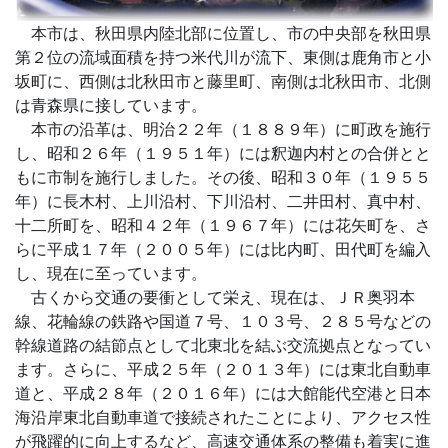
本市は、秋田県内陸北部に位置し、市の中央部を秋田県
第２位の流域面積を持つ米代川が流下、東側は鹿角市と小
坂町に、西側は北秋田市と藤里町、南側は北秋田市、北側
は青森県に接しています。
本市の沿革は、明治２２年（１８８９年）に町政を施行
し、昭和２６年（１９５１年）には釈迦内村との合併とと
もに市制を施行しました。その後、昭和３０年（１９５５
年）に長木村、上川沿村、下川沿村、二井田村、真中村、
十二所町を、昭和４２年（１９６７年）には花矢町を、さ
らに平成１７年（２００５年）には比内町、田代町を編入
し、現在に至っています。
古くから交通の要衝として栄え、現在は、ＪＲ奥羽本
線、花輪線の鉄路や国道７号、１０３号、２８５号などの
幹線道路の結節点として北東北を結ぶ交流拠点となってい
ます。さらに、平成２５年（２０１３年）には東北自動車
道と、平成２８年（２０１６年）には大館能代空港と日本
海沿岸東北自動車道で接続されたことにより、アクセス性
が飛躍的に向上するなど、高速交通体系の整備も着実に進