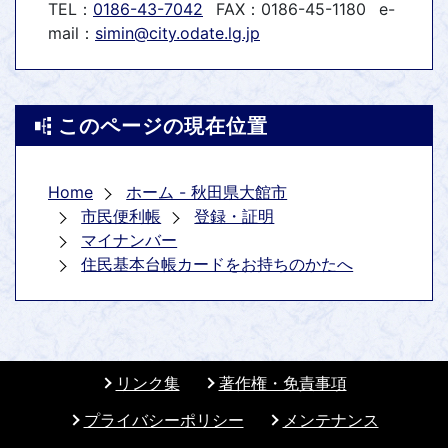
TEL：
0186-43-7042
FAX：0186-45-1180
e-
mail：
simin@city.odate.lg.jp
このページの現在位置
Home
ホーム - 秋田県大館市
市民便利帳
登録・証明
マイナンバー
住民基本台帳カードをお持ちのかたへ
リンク集
著作権・免責事項
プライバシーポリシー
メンテナンス