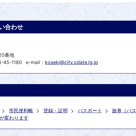
い合わせ
20番地
-45-1180
e-mail：
koseki@city.odate.lg.jp
市民便利帳
登録・証明
パスポート
旅券（パ
が変わります