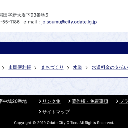
町扇田字新大堤下93番地6
-55-1186
e-mail：
jo.soumu@city.odate.lg.jp
市民便利帳
まちづくり
水道
水道料金の支払
 字中城20番地
リンク集
著作権・免責事項
プ
サイトマップ
Copyright © 2019 Odate City Office. All Rights Reserved.