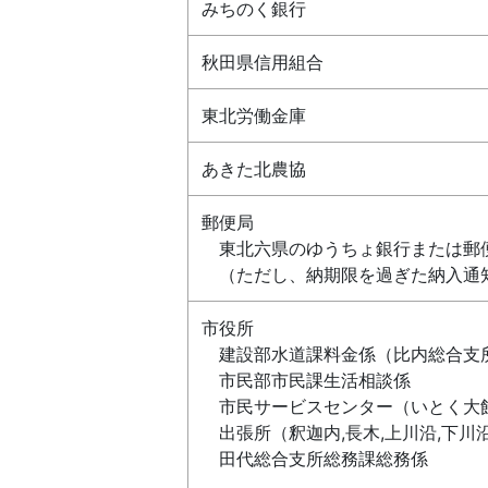
みちのく銀行
秋田県信用組合
東北労働金庫
あきた北農協
郵便局
東北六県のゆうちょ銀行または郵
（ただし、納期限を過ぎた納入通
市役所
建設部水道課料金係（比内総合支
市民部市民課生活相談係
市民サービスセンター（いとく大
出張所（釈迦内,長木,上川沿,下川沿,
田代総合支所総務課総務係