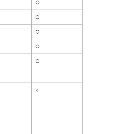
○
○
○
○
○
×