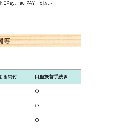
ay、au PAY、d払い
関等
よる納付
口座振替手続き
○
○
○