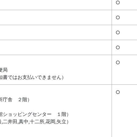
○
○
○
○
○
便局
知書ではお支払いできません）
○
所庁舎 ２階）
館ショッピングセンター １階）
二井田,真中,十二所,花岡,矢立）