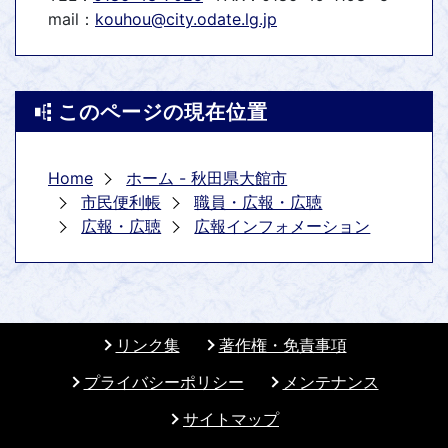
mail：
kouhou@city.odate.lg.jp
このページの現在位置
Home
ホーム - 秋田県大館市
市民便利帳
職員・広報・広聴
広報・広聴
広報インフォメーション
リンク集
著作権・免責事項
プライバシーポリシー
メンテナンス
サイトマップ