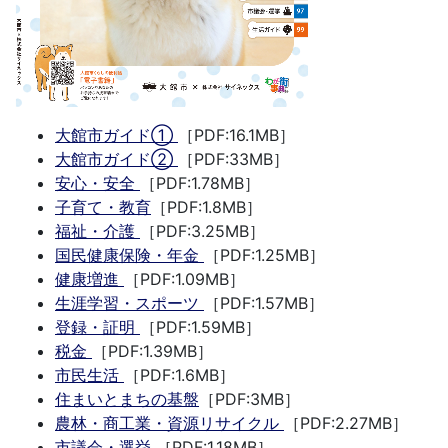
大館市ガイド①
［PDF:16.1MB］
大館市ガイド②
［PDF:33MB］
安心・安全
［PDF:1.78MB］
子育て・教育
［PDF:1.8MB］
福祉・介護
［PDF:3.25MB］
国民健康保険・年金
［PDF:1.25MB］
健康増進
［PDF:1.09MB］
生涯学習・スポーツ
［PDF:1.57MB］
登録・証明
［PDF:1.59MB］
税金
［PDF:1.39MB］
市民生活
［PDF:1.6MB］
住まいとまちの基盤
［PDF:3MB］
農林・商工業・資源リサイクル
［PDF:2.27MB］
市議会・選挙
［PDF:1.18MB］