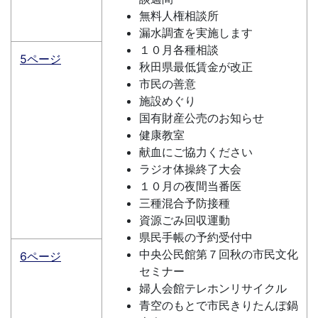
無料人権相談所
漏水調査を実施します
１０月各種相談
5ページ
秋田県最低賃金が改正
市民の善意
施設めぐり
国有財産公売のお知らせ
健康教室
献血にご協力ください
ラジオ体操終了大会
１０月の夜間当番医
三種混合予防接種
資源ごみ回収運動
県民手帳の予約受付中
中央公民館第７回秋の市民文化
6ページ
セミナー
婦人会館テレホンリサイクル
青空のもとで市民きりたんぽ鍋