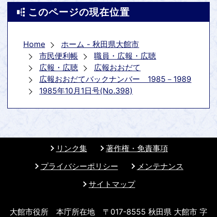
このページの現在位置
Home
ホーム - 秋田県大館市
市民便利帳
職員・広報・広聴
広報・広聴
広報おおだて
広報おおだてバックナンバー 1985－1989
1985年10月1日号(No.398)
リンク集
著作権・免責事項
プライバシーポリシー
メンテナンス
サイトマップ
大館市役所 本庁所在地 〒017-8555 秋田県 大館市 字