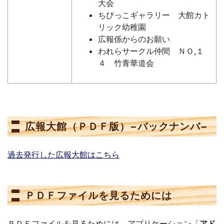
大会
ちびっこギャラリー 大館カト
リック幼稚園
広報係からのお願い
われらサークル仲間 ＮＯ,１
４ 竹青華道会
広報大館（ＰＤＦ版）−バックナンバ−
過去発行した広報大館はこちら
ＰＤＦファイルを見るためには
ＰＤＦファイルを見るためには、アプリケーション「
アド