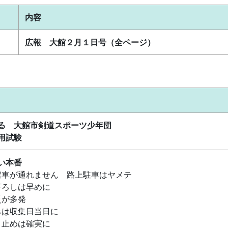
内容
広報 大館２月１日号（全ページ）
る 大館市剣道スポーツ少年団
用試験
い本番
雪車が通れません 路上駐車はヤメテ
下ろしは早めに
災が多発
みは収集日当日に
り止めは確実に