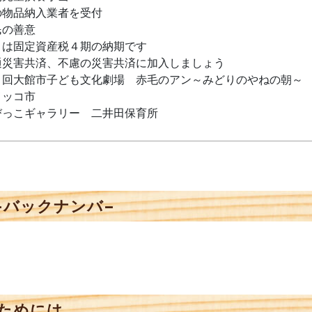
の物品納入業者を受付
民の善意
月は固定資産税４期の納期です
通災害共済、不慮の災害共済に加入しましょう
１回大館市子ども文化劇場 赤毛のアン～みどりのやねの朝～
メッコ市
びっこギャラリー 二井田保育所
−バックナンバ−
ためには