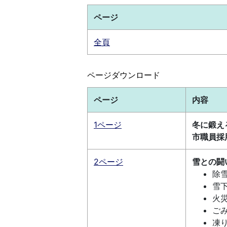
ページ
全頁
ページダウンロード
ページ
内容
1ページ
冬に鍛え
市職員採
2ページ
雪との闘
除
雪
火
ご
凍