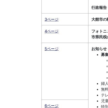
行政報告
3ページ
大館市の
4ページ
フォトニ
市県民税
5ページ
お知らせ
募
婦
無
テ
児
6ページ
特