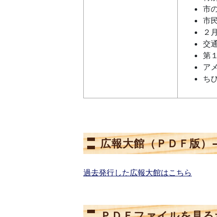
市
市
２
交
第
ア
ち
広報大館（ＰＤＦ版）
過去発行した広報大館はこちら
ＰＤＦファイルを見る