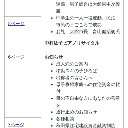
連覇、男子総合は大館東中が優
勝
中学生の一人一役運動、民泊
5ページ
市民のまごころで成功
お礼 大館市長 畠山健治朗氏
中村紘子ピアノリサイタル
6ページ
お知らせ
成人式のご案内
移動スギの子ひろば
出稼者の皆さんへ
母子寡婦家庭への住宅資金の貸
付
目の不自由な方にあなたの善意
を
通行止めのお知らせ
各種相談
7ページ
秋田県住宅建設資金融資制度