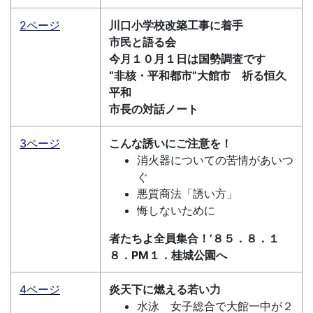
2ページ
川口小学校改築工事に着手
市民と語る会
今月１０月１日は国勢調査です
“非核・平和都市”大館市 祈る恒久
平和
市長の対話ノート
3ページ
こんな誘いにご注意を！
消火器についての苦情があいつ
ぐ
悪質商法「誘い方」
悔しないために
者たちよ全員集合！’８５．８．１
８．PM１．桂城公園へ
4ページ
炎天下に燃える若い力
水泳 女子総合で大館一中が２