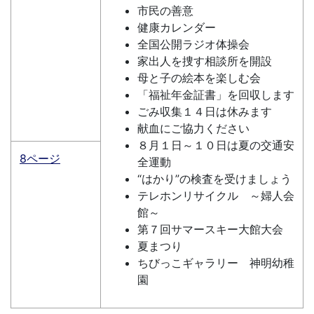
市民の善意
健康カレンダー
全国公開ラジオ体操会
家出人を捜す相談所を開設
母と子の絵本を楽しむ会
「福祉年金証書」を回収します
ごみ収集１４日は休みます
献血にご協力ください
８月１日～１０日は夏の交通安
8ページ
全運動
“はかり”の検査を受けましょう
テレホンリサイクル ～婦人会
館～
第７回サマースキー大館大会
夏まつり
ちびっこギャラリー 神明幼稚
園