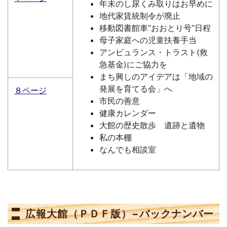
年末のし尿くみ取りはお早めに
地代家賃統制令が廃止
移動図書館車“おおとり号”日程
母子家庭への児童扶養手当
アンビュランス・トラスト(救
急基金)にご協力を
まち興しのアイデアは「地域の
発展を育てる会」へ
８ページ
市民の善意
健康カレンダー
大館の歴史散歩 遺跡と遺物
私の本棚
なんでも相談室
広報大館（ＰＤＦ版）−バックナンバー