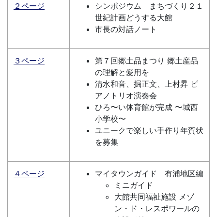
２ページ
シンポジウム まちづくり２１
世紀計画どうする大館
市長の対話ノート
３ページ
第７回郷土品まつり 郷土産品
の理解と愛用を
清水和音、掘正文、上村昇 ピ
アノトリオ演奏会
ひろ〜い体育館が完成 〜城西
小学校〜
ユニークで楽しい手作り年賀状
を募集
４ページ
マイタウンガイド 有浦地区編
ミニガイド
大館共同福祉施設 メゾ
ン・ド・レスポワールの