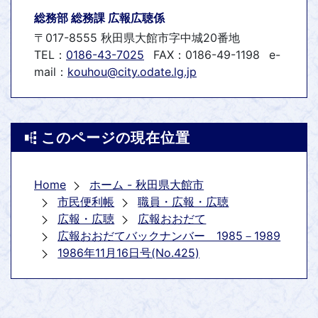
総務部 総務課 広報広聴係
〒017-8555 秋田県大館市字中城20番地
TEL：
0186-43-7025
FAX：0186-49-1198
e-
mail：
kouhou@city.odate.lg.jp
このページの現在位置
Home
ホーム - 秋田県大館市
市民便利帳
職員・広報・広聴
広報・広聴
広報おおだて
広報おおだてバックナンバー 1985－1989
1986年11月16日号(No.425)