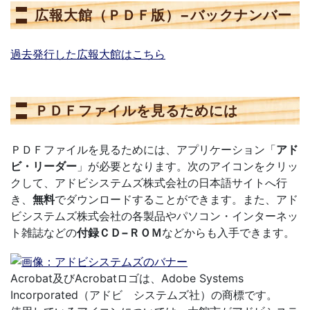
広報大館（ＰＤＦ版）−バックナンバー
過去発行した広報大館はこちら
ＰＤＦファイルを見るためには
ＰＤＦファイルを見るためには、アプリケーション「
アド
ビ・リーダー
」が必要となります。次のアイコンをクリッ
クして、アドビシステムズ株式会社の日本語サイトへ行
き、
無料
でダウンロードすることができます。また、アド
ビシステムズ株式会社の各製品やパソコン・インターネッ
ト雑誌などの
付録ＣＤ−ＲＯＭ
などからも入手できます。
Acrobat及びAcrobatロゴは、Adobe Systems
Incorporated（アドビ システムズ社）の商標です。