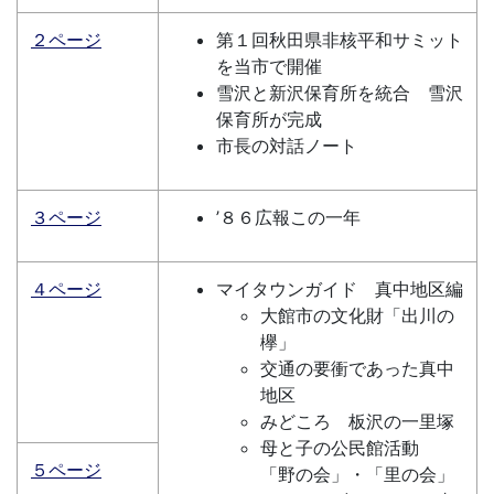
２ページ
第１回秋田県非核平和サミット
を当市で開催
雪沢と新沢保育所を統合 雪沢
保育所が完成
市長の対話ノート
３ページ
’８６広報この一年
４ページ
マイタウンガイド 真中地区編
大館市の文化財「出川の
欅」
交通の要衝であった真中
地区
みどころ 板沢の一里塚
母と子の公民館活動
５ページ
「野の会」・「里の会」