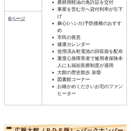
農耕用軽油の免許証を交付
事業を営む方へ貸付利率が引下
げ
6ページ
麻心(ハシカ)予防接種のおすす
め
市民の善意
健康カレンダー
使用済み乾電池の回収袋を配布
重度心身障害者で被用者保険本
人にも福祉医療制度が適用
大館の歴史散歩 泉⑩
図書館コーナー
お確かめくださいお宅のファン
ヒーター
広報大館（ＰＤＦ版）−バックナンバー