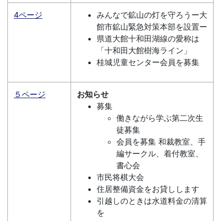
4ページ
みんなで鉱山の灯を守ろうー大
館市鉱山緊急対策本部を設置ー
県道大館十和田湖線の愛称は
「十和田大館樹海ライン」
桂城児童センター会員を募集
５ページ
お知らせ
募集
働きながら学ぶ第二次生
徒募集
会員を募集 和裁教室、手
編サークル、着付教室、
書心会
市民将棋大会
住居整備資金をお貸しします
引越しのときは水道料金の清算
を