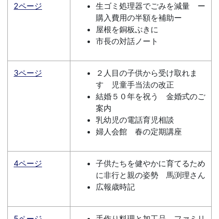
2ページ
生ゴミ処理器でごみを減量 ー
購入費用の半額を補助ー
屋根を銅板ぶきに
市長の対話ノート
3ページ
２人目の子供から受け取れま
す 児童手当法の改正
結婚５０年を祝う 金婚式のご
案内
乳幼児の電話育児相談
婦人会館 春の定期講座
4ページ
子供たちを健やかに育てるため
に非行と親の姿勢 馬渕理さん
広報歳時記
5ページ
手作り料理と加工品 ファミリ