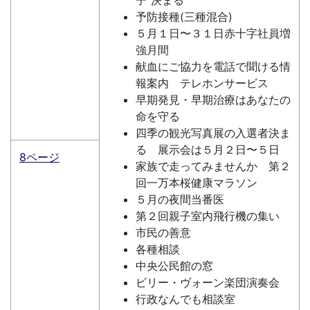
子”決まる
予防接種(三種混合)
５月１日〜３１日赤十字社員増
強月間
献血にご協力を電話で聞ける情
報案内 テレホンサービス
早期発見・早期治療はあなたの
命を守る
四季の観光写真展の入選者決ま
る 展示会は５月２日〜５日
8ページ
家族で走ってみませんか 第２
回一万本桜健康マラソン
５月の夜間当番医
第２回親子室内飛行機の集い
市民の善意
各種相談
中央公民館の窓
ビリー・ヴォーン楽団演奏会
行政なんでも相談室