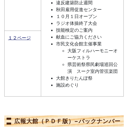
違反建築防止週間
秋田雇用促進センター
１０月１日オープン
ラジオ体操終了大会
技能検定のご案内
献血にご協力ください
１２ページ
市民文化会館主催事業
大阪フィルハーモニーオ
ーケストラ
県芸術祭県民劇場巡回公
演 スーク室内管弦楽団
大館きりたんぽ祭
施設めぐり
広報大館（ＰＤＦ版）−バックナンバー