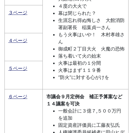
４度の大火で
３ページ
幕は閉じられた？
生涯忘れ得ぬ悔しさ 大館消防
署副署長 稲葉貞一さん
もう火事はいや！ 木村孝雄さ
４ページ
ん
御成町２丁目大火 火魔の恐怖
落ち着いて火の始末
火事は最初の１分間
５ページ
火事はまず１１９番
“防火”に対する心がけを
６ページ
市議会９月定例会 補正予算案など
１４議案を可決
一般会計に３億７,５００万円
を追加
固定資産評価員に工藤友弘氏
人権擁護委員候補者に田山ヒデ