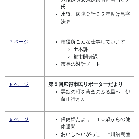
氏
水道、病院会計６２年度は黒字
決算
７ページ
市役所こんな仕事しています
土木課
都市開発課
市長の対話ノート
８ページ
第５回広報市民リポーターだより
黒鉱の町を黄金のふる里へ 伊
藤正行さん
９ページ
保健婦だより ４０歳からの健
康週間
おいし〜いがっこ 上川沿農産