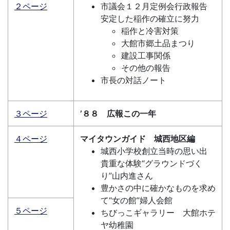
２ページ
市議会１２月定例会行政報告
安定した稲作の確立に努力
稲作と冷害対策
大館市郷土品まつり
建設工事関係
その他の報告
市長の対話ノート
３ページ
’８８ 広報この一年
４ページ
マイタウンガイド 城西地区編
城西小学校創立当時の思い出
貴重な体験“グラウンドづく
り”山内進さん
豊かさの中に確かなものを求め
て“女の館”婦人会館
５ページ
ちびっこギャラリー 大館ホテ
ヤ幼稚園