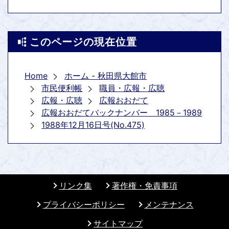
このページの現在位置
Home
ホーム - 秋田県大館市
市民便利帳
職員・広報・広聴
広報・広聴
広報おおだて
広報おおだてバックナンバー 1985－1989
1988年12月16日号(No.475)
リンク集
著作権・免責事項
プライバシーポリシー
メンテナンス
サイトマップ