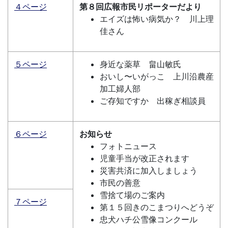
４ページ
第８回広報市民リポーターだより
エイズは怖い病気か？ 川上理
佳さん
５ページ
身近な薬草 畠山敏氏
おいし〜いがっこ 上川沿農産
加工婦人部
ご存知ですか 出稼ぎ相談員
６ページ
お知らせ
フォトニュース
児童手当が改正されます
災害共済に加入しましょう
市民の善意
雪捨て場のご案内
７ページ
第１５回きのこまつりへどうぞ
忠犬ハチ公雪像コンクール