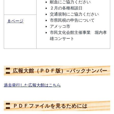
献血にご協力ください
２月の各種相談日
交通規制にご協力ください
市県民税の申告について
８ページ
アメッコ市
市民文化会館主催事業 堀内孝
雄コンサート
広報大館（ＰＤＦ版）−バックナンバー
過去発行した広報大館はこちら
ＰＤＦファイルを見るためには