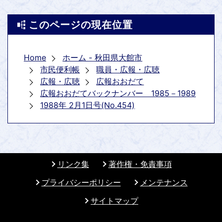
このページの現在位置
Home
ホーム - 秋田県大館市
市民便利帳
職員・広報・広聴
広報・広聴
広報おおだて
広報おおだてバックナンバー 1985－1989
1988年 2月1日号(No.454)
リンク集
著作権・免責事項
プライバシーポリシー
メンテナンス
サイトマップ