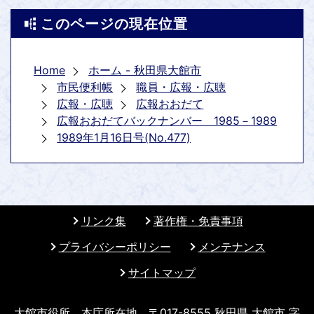
このページの現在位置
Home
ホーム - 秋田県大館市
市民便利帳
職員・広報・広聴
広報・広聴
広報おおだて
広報おおだてバックナンバー 1985－1989
1989年1月16日号(No.477)
リンク集
著作権・免責事項
プライバシーポリシー
メンテナンス
サイトマップ
大館市役所 本庁所在地 〒017-8555 秋田県 大館市 字