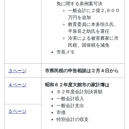
免に関する条例案可決
一般会計に２億２,９００
万円を追加
教育委員に本多恒久氏、
平泉良之助氏を選任
冷害による被害農家に市
民税、国保税を減免
市長メモ
３ページ
市県民税の申告相談は２月４日から
４ページ
昭和６２年度大館市の家計簿は
６２年度会計別決算額
一般会計収入
一般会計支出
５ページ
市債
特別会計の収支