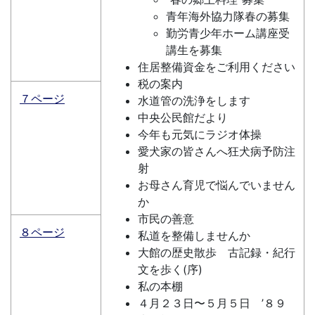
青年海外協力隊春の募集
勤労青少年ホーム講座受
講生を募集
住居整備資金をご利用ください
税の案内
７ページ
水道管の洗浄をします
中央公民館だより
今年も元気にラジオ体操
愛犬家の皆さんへ狂犬病予防注
射
お母さん育児で悩んでいません
か
市民の善意
８ページ
私道を整備しませんか
大館の歴史散歩 古記録・紀行
文を歩く(序)
私の本棚
４月２３日〜５月５日 ’８９