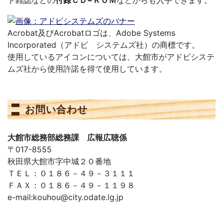
ト雑誌などの
付録ＣＤ−ＲＯＭ
などからも入手できます。
Acrobat及びAcrobatロゴは、Adobe Systems
Incorporated（アドビ システムズ社）の商標です。
使用しているアイコンについては、大館市がアドビシステ
ムズ社から使用許諾を得て使用しています。
お問い合わせ
大館市総務部総務課 広報広聴係
〒017-8555
秋田県大館市字中城２０番地
ＴＥＬ：０１８６－４９－３１１１
ＦＡＸ：０１８６－４９－１１９８
e-mail:kouhou@city.odate.lg.jp