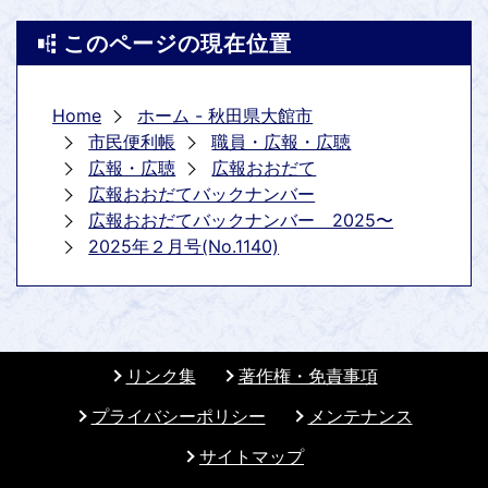
このページの現在位置
Home
ホーム - 秋田県大館市
市民便利帳
職員・広報・広聴
広報・広聴
広報おおだて
広報おおだてバックナンバー
広報おおだてバックナンバー 2025〜
2025年２月号(No.1140)
リンク集
著作権・免責事項
プライバシーポリシー
メンテナンス
サイトマップ