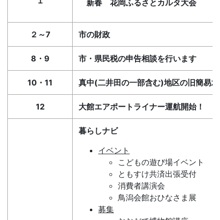
１
新春 花岡ふるさとカルタ大会
２～7
市の財政
8・9
市・県民税の申告相談を行います
10・11
真中(二井田の一部含む)地区の旧簡易
12
大館エアポートライナー運航開始！
暮らしナビ
イベント
こどもの遊び場イベント
ともすけ共済出張受付
消費者講演会
鳥潟会館おひなさま展
募集