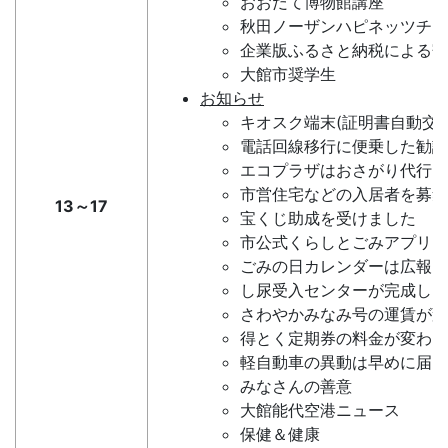
おおだて博物館講座
秋田ノーザンハピネッツチア
企業版ふるさと納税による寄
大館市奨学生
お知らせ
キオスク端末(証明書自動交
電話回線移行に便乗した勧誘
エコプラザはおさがり代行を
市営住宅などの入居者を募集
13～17
宝くじ助成を受けました
市公式くらしとごみアプリを
ごみの日カレンダーは広報
し尿受入センターが完成しま
さわやかみなみ号の運賃が変
得とく定期券の料金が変わり
軽自動車の異動は早めに届け
みなさんの善意
大館能代空港ニュース
保健＆健康