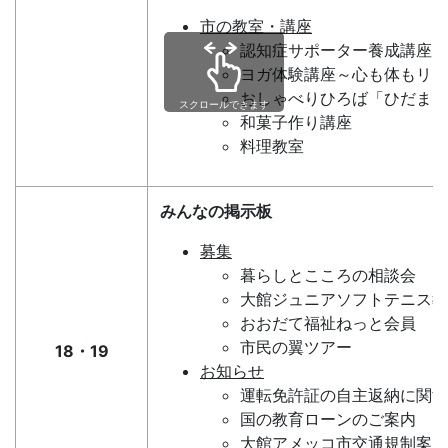
市の教室・講座
認知症サポーター養成講座
ヨガ体験講座～心も体もリラ
おしゃべりひろば「ひだまり」
スクロールできます
和菓子作り講座
料理教室
みんなの掲示板
募集
暮らしとこころの相談会
大館ジュニアソフトテニス教
おおだて福祉ねっと会員
市民の翼ツアー
18・19
お知らせ
運転免許証の自主返納に関す
国の教育ローンのご案内
大館アメッコ市交通規制案内