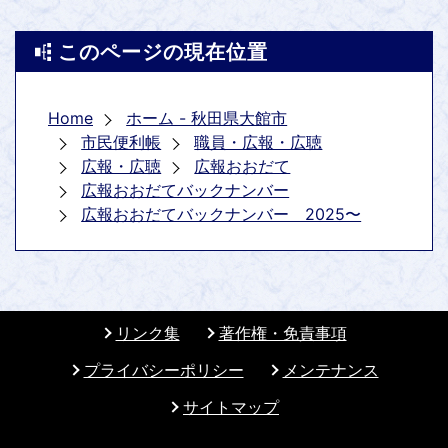
このページの現在位置
Home
ホーム - 秋田県大館市
市民便利帳
職員・広報・広聴
広報・広聴
広報おおだて
広報おおだてバックナンバー
広報おおだてバックナンバー 2025〜
リンク集
著作権・免責事項
プライバシーポリシー
メンテナンス
サイトマップ