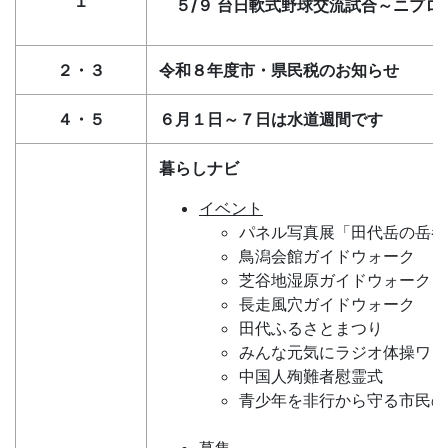
１
５/９ 台日軟式野球交流試合～ニプロ
２・３
令和８年度市・県民税のお知らせ
４・５
６月１日～７日は水道週間です
暮らしナビ
イベント
パネル写真展「田代岳の岳参
鳥潟会館ガイドウォーク
芝谷地湿原ガイドウォーク
長走風穴ガイドウォーク
田代ふるさとまつり
みんな元気にラジオ体操ワン
中国人殉難者慰霊式
青少年を非行から守る市民の
募集