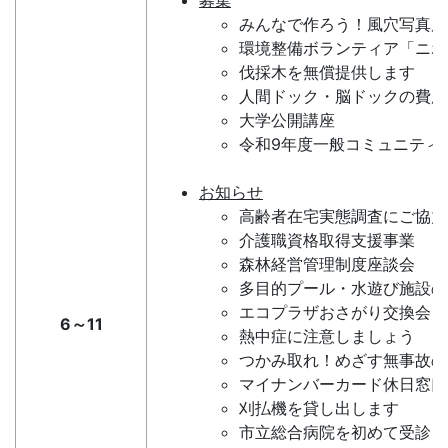
みんなで作ろう！風穴写真展
環境整備ボランティア「ニ
伐採木を無償提供します
人間ドック・脳ドックの費用
大学公開講座
令和9年度一般コミュニティ
お知らせ
高齢者在宅実態調査にご協力
介護職資格取得支援事業
森林経営管理制度座談会
多目的プール・水遊び施設の
エコプラザおさがり交換会
6～11
熱中症に注意しましょう
つかみ取れ！めざす無事故の
マイナンバーカード休日窓口(
刈払機を貸し出します
市立総合病院を初めて受診さ