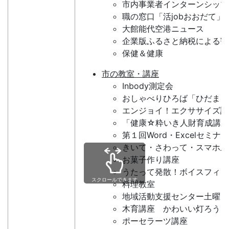
市内事業者インターンシップ
職の窓口「活jobおおだて」
大館能代空港ニュース
企業版ふるさと納税による寄
保健＆健康
市の教室・講座
Inbody測定会
おしゃべりひろば「ひだまり
エンジョイ！エクササイズ講
「健康☆粋いき人財育成講座
第１回Word・Excelセミナー
きいて・さわって・スマホ上
お菓子作り講座
うたって発散！ボイスフィッ
スクロールできます
料理教室
地域活動支援センター土曜日
木育講座 かわいい灯ろう
ポーセラーツ講座