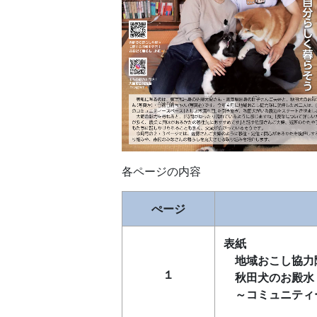
各ページの内容
ぺージ
表紙
地域おこし協力
１
秋田犬のお殿水
～コミュニティ