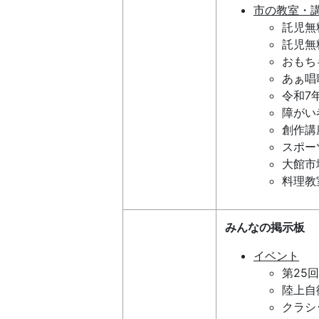
市の教室・
託児無
託児無
おもち
あぁ唱
令和7
障がい
創作講
スポー
大館市
料理教
みんなの掲示板
イベント
第25
陸上自
クラシ