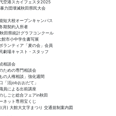
代空港スカイフェスタ2025
回暴力団壊滅秋田県民大会
能短大校オープンキャンパス
冬期契約入所者
回秋田県統計グラフコンクール
大館市小中学生書写展
ボランティア「麦の会」会員
民劇場キャスト・スタッフ
続相談会
のための専門相談会
もの人権相談」強化週間
口「活jobおおだて」
職員による出前講座
のしごと総合フェアin秋田
ーネット専用宝くじ
1日(月) 大館大文字まつり 交通規制案内図