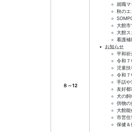
就職マ
秋のエ
SOM
大館市
大館ス
看護補
お知らせ
平和祈
令和７
児童扶
令和７
手話や
８～12
友好都
犬の飼
供物の
大館能
市営住
保健＆