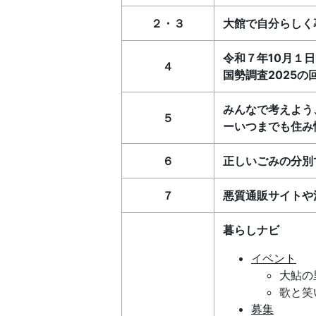
２・３
大館で自分らしく
令和７年10月１
４
国勢調査2025
みんなで考えよう
５
ーいつまでも住み
６
正しいごみの分別
７
悪質通販サイトや
暮らしナビ
イベント
大鮎の
歌と笑
募集