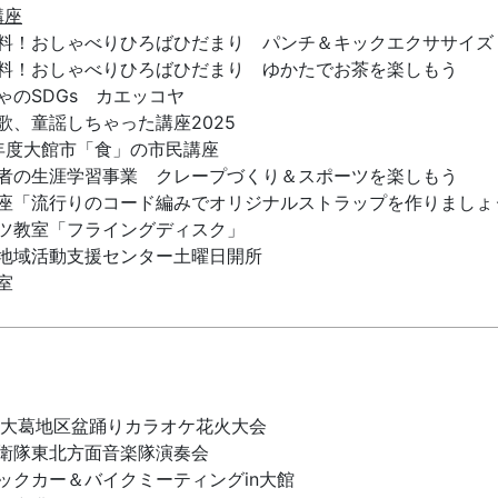
講座
料！おしゃべりひろばひだまり パンチ＆キックエクササイズ
料！おしゃべりひろばひだまり ゆかたでお茶を楽しもう
ゃのSDGs カエッコヤ
歌、童謡しちゃった講座2025
年度大館市「食」の市民講座
者の生涯学習事業 クレープづくり＆スポーツを楽しもう
座「流行りのコード編みでオリジナルストラップを作りましょ
ツ教室「フライングディスク」
地域活動支援センター土曜日開所
室
回大葛地区盆踊りカラオケ花火大会
衛隊東北方面音楽隊演奏会
ックカー＆バイクミーティングin大館