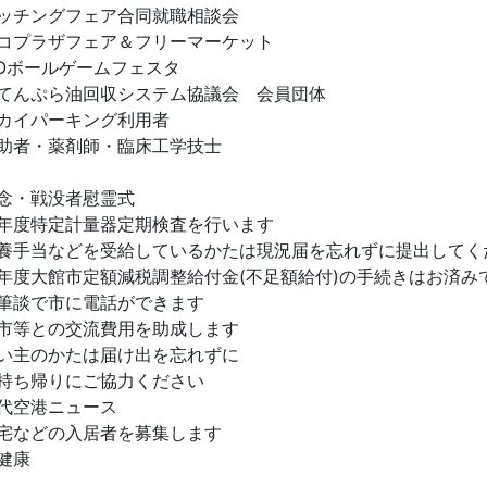
ッチングフェア合同就職相談会
コプラザフェア＆フリーマーケット
POボールゲームフェスタ
てんぷら油回収システム協議会 会員団体
カイパーキング利用者
助者・薬剤師・臨床工学技士
念・戦没者慰霊式
年度特定計量器定期検査を行います
養手当などを受給しているかたは現況届を忘れずに提出してく
年度大館市定額減税調整給付金(不足額給付)の手続きはお済み
筆談で市に電話ができます
市等との交流費用を助成します
い主のかたは届け出を忘れずに
持ち帰りにご協力ください
代空港ニュース
宅などの入居者を募集します
健康