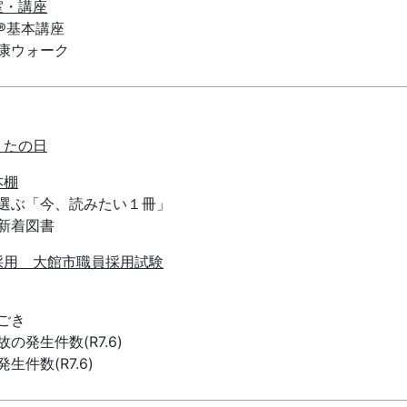
室・講座
®基本講座
康ウォーク
うたの日
本棚
選ぶ「今、読みたい１冊」
新着図書
採用 大館市職員採用試験
ごき
の発生件数(R7.6)
生件数(R7.6)