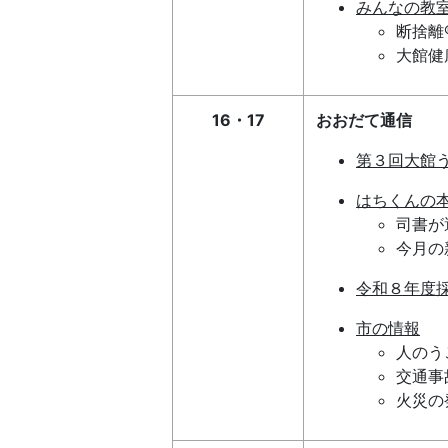
みんなの教
断捨離
大館健
16・17
おおだて通信
第３回大館
はちくんの
司書が
今月の
令和８年度
市の情報
人のう
交通事故
火災の発