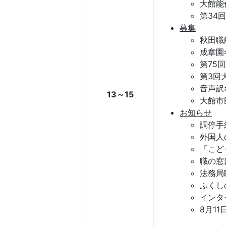
大館能
第34
募集
秋田職
成章園
第75
第3回
音声訳
13～15
大館市
お知らせ
調停手
外国人
「こど
職の窓
法務局
ふくし
インタ
8月1