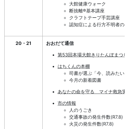
大館健康ウォーク
断捨離®基本講座
クラフトテープ手芸講座
認知症による行方不明者の早
20・21
おおだて通信
第53回本場大館きりたんぽまつり・
はちくんの本棚
司書が選ぶ「今、読みたい１
今月の新着図書
あなたの命を守る マイナ救急実
市の情報
人のうごき
交通事故の発生件数(R7.8)
火災の発生件数(R7.8)