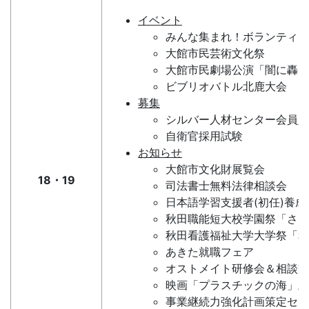
イベント
みんな集まれ！ボランティア
大館市民芸術文化祭
大館市民劇場公演「闇に轟く
ビブリオバトル北鹿大会
募集
シルバー人材センター会員入
自衛官採用試験
お知らせ
大館市文化財展覧会
18・19
司法書士無料法律相談会
日本語学習支援者(初任)養成
秋田職能短大校学園祭「さん
秋田看護福祉大学大学祭「和
あきた就職フェア
オストメイト研修会＆相談交
映画「プラスチックの海」上
事業継続力強化計画策定セミ