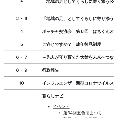
１
地域の足としてくらしに寄り添う公共
２・３
「地域の足」としてくらしに寄り添う「
４
ボッチャ交流会 第６回 はちくんオー
５
ご存じですか？ 成年後見制度
６・７
～先人が守り育てた大館を未来へつなぐ
８・９
行政報告
10
インフルエンザ・新型コロナウイルスの
暮らしナビ
イベント
第34回五色湖まつり