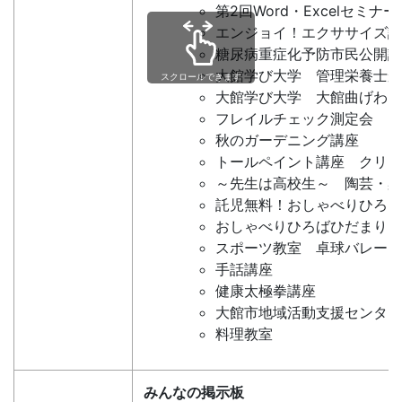
第2回Word・Excelセミナー
エンジョイ！エクササイズ講
糖尿病重症化予防市民公開講
大館学び大学 管理栄養士か
スクロールできます
大館学び大学 大館曲げわっ
フレイルチェック測定会
秋のガーデニング講座
トールペイント講座 クリス
～先生は高校生～ 陶芸・染
託児無料！おしゃべりひろば
おしゃべりひろばひだまり 
スポーツ教室 卓球バレー
手話講座
健康太極拳講座
大館市地域活動支援センター
料理教室
みんなの掲示板