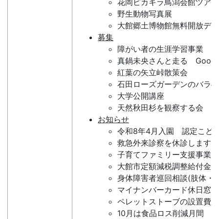
花岡ピカキラ鳥潟会館ツアー
野生動物写真展
大館郷土博物館無料開放デー
募集
障がい者の生涯学習事業 な
真鍋未央さんと走る Good Mo
紅葉の矢立峠散策会
石田ローズガーデンのバラの
大学公開講座
天然秋田杉を観察する会
お知らせ
令和8年4月入園 認定こど
救急外来診察を休診します
子育てファミリー支援事業
大館市定額減税調整給付金(
身体障害者巡回相談(肢体・義
マイナンバーカード休日窓口
ペレットストーブの設置費用
10月は食品ロス削減月間