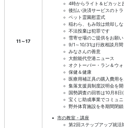
4時からライト＆ピカッと反
後払い決済サービスのトラブ
ペット霊園慰霊式
稲わら、もみ殻は焼却しない
不法投棄は犯罪です
雪寄せ場のご提供をお願いし
11～17
9/1～10/31は行政相談月
みなさんの善意
大館能代空港ニュース
オクトーバー・ラン＆ウォーク
保健＆健康
医療用補正具の購入費用を助
集落支援員制度説明会を開催
国勢調査の回答は10月8日(水
宝くじ助成事業でコミュニ
野外体育施設を冬期間閉鎖し
市の教室・講座
第2回ステップアップ就活対