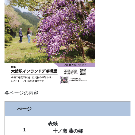
各ページの内容
ぺージ
表紙
１
十ノ瀬 藤の郷