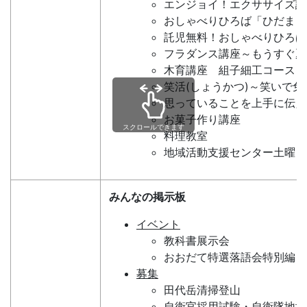
エンジョイ！エクササイズ講
おしゃべりひろば「ひだまり
託児無料！おしゃべりひろば
フラダンス講座～もうすぐ夏
木育講座 組子細工コースタ
笑活(しょうかつ)～笑いで
思っていることを上手に伝え
お菓子作り講座
スクロールできます
料理教室
地域活動支援センター土曜日
みんなの掲示板
イベント
教科書展示会
おおだて特選落語会特別編～
募集
田代岳清掃登山
自衛官採用試験・自衛隊地域