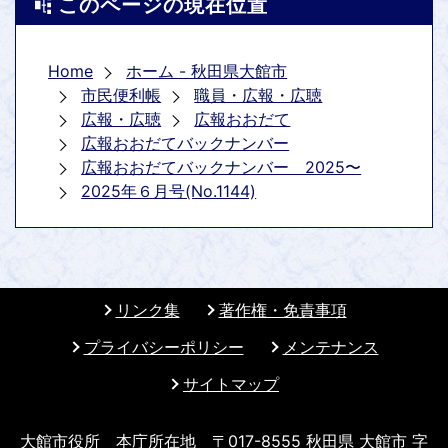
このページの現在位置
Home
ホーム - 秋田県大館市
市民便利帳
職員・広報・広聴
広報・広聴
広報おおだて
広報おおだてバックナンバー
広報おおだてバックナンバー 2025〜
2025年６月号(No.1144)
リンク集
著作権・免責事項
プライバシーポリシー
メンテナンス
サイトマップ
大館市役所 本庁所在地 〒017-8555 秋田県 大館市 字