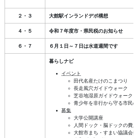
２・３
大館駅インランドデポ構想
４・５
令和７年度市・県民税のお知らせ
６・７
６月１日～７日は水道週間です
暮らしナビ
イベント
田代名産たけのこまつり
長走風穴ガイドウォーク
芝谷地湿原ガイドウォーク
青少年を非行から守る市民の
募集
大学公開講座
人間ドック・脳ドックの費用
大館市まち・すまい協議会委