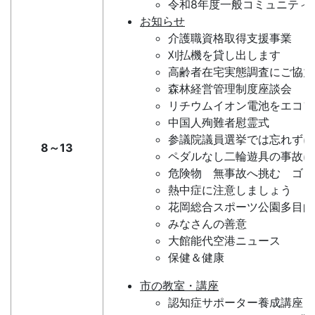
令和8年度一般コミュニティ
お知らせ
介護職資格取得支援事業
刈払機を貸し出します
高齢者在宅実態調査にご協力
森林経営管理制度座談会
リチウムイオン電池をエコフ
中国人殉難者慰霊式
参議院議員選挙では忘れずに
8～13
ペダルなし二輪遊具の事故に
危険物 無事故へ挑む ゴン
熱中症に注意しましょう
花岡総合スポーツ公園多目的
みなさんの善意
大館能代空港ニュース
保健＆健康
市の教室・講座
認知症サポーター養成講座