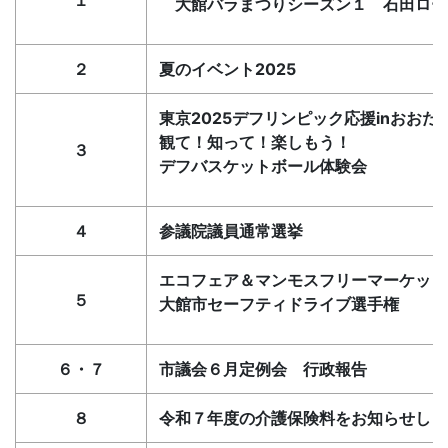
１
大館バラまつりシーズン１ 石田ロー
２
夏のイベント2025
東京2025デフリンピック応援inおおだ
観て！知って！楽しもう！
３
デフバスケットボール体験会
４
参議院議員通常選挙
エコフェア＆マンモスフリーマーケット
５
大館市セーフティドライブ選手権
６・７
市議会６月定例会 行政報告
８
令和７年度の介護保険料をお知らせしま