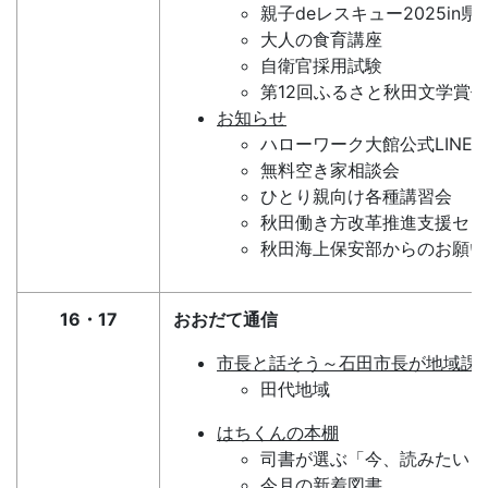
親子deレスキュー2025in県
大人の食育講座
自衛官採用試験
第12回ふるさと秋田文学賞
お知らせ
ハローワーク大館公式LINE
無料空き家相談会
ひとり親向け各種講習会
秋田働き方改革推進支援セン
秋田海上保安部からのお願い
16・17
おおだて通信
市長と話そう～石田市長が地域課
田代地域
はちくんの本棚
司書が選ぶ「今、読みたい１
今月の新着図書