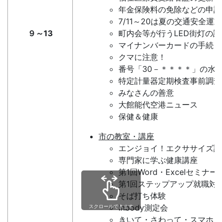
年金保険料の免除などの申請
7/11～20は夏の交通安全運動
９～13
町内会等が行うLED街灯の
マイナンバーカードの手続き
クマに注意！
番号「30－＊＊＊＊」の水
特定計量器定期検査事前調査
みなさんの善意
大館能代空港ニュース
保健＆健康
市の教室・講座
エンジョイ！エクササイズ講
専門家に学ぶ健康講座
第1回Word・Excelセミナー
第1回ステップアップ就職対
そば打ち体験
Inbody測定会
スクロールできます
きいて・さわって・スマホ上