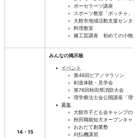
ポーセラーツ講座
スポーツ教室「ボッチャ」
大館市地域活動支援センター
料理教室
籐工芸講座 初めての小物入
みんなの掲示板
イベント
第48回ピアノマラソン
剣道体験・見学会
第76回秋田県消防大会
理学療法士会公開講座「理学
募集
大館市子ども会キャンプのつ
秋田職能短大オープンキャン
おおだて創業塾
14・15
刈払機講習