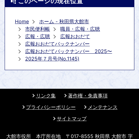
このページの現在位置
Home
ホーム - 秋田県大館市
市民便利帳
職員・広報・広聴
広報・広聴
広報おおだて
広報おおだてバックナンバー
広報おおだてバックナンバー 2025〜
2025年７月号(No.1145)
リンク集
著作権・免責事項
プライバシーポリシー
メンテナンス
サイトマップ
大館市役所 本庁所在地 〒017-8555 秋田県 大館市 字