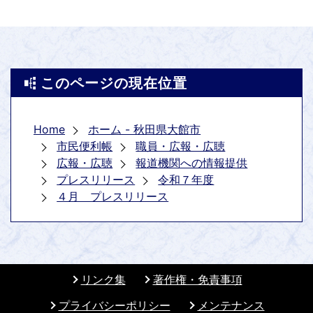
このページの現在位置
Home
ホーム - 秋田県大館市
市民便利帳
職員・広報・広聴
広報・広聴
報道機関への情報提供
プレスリリース
令和７年度
４月 プレスリリース
リンク集
著作権・免責事項
プライバシーポリシー
メンテナンス