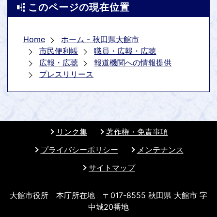
このページの現在位置
Home
ホーム - 秋田県大館市
市民便利帳
職員・広報・広聴
広報・広聴
報道機関への情報提供
プレスリリース
リンク集
著作権・免責事項
プライバシーポリシー
メンテナンス
サイトマップ
大館市役所 本庁所在地 〒017-8555 秋田県 大館市 字
中城20番地