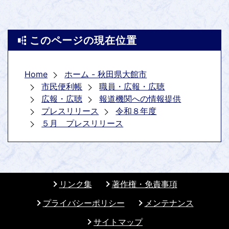
このページの現在位置
Home
ホーム - 秋田県大館市
市民便利帳
職員・広報・広聴
広報・広聴
報道機関への情報提供
プレスリリース
令和８年度
５月 プレスリリース
リンク集
著作権・免責事項
プライバシーポリシー
メンテナンス
サイトマップ