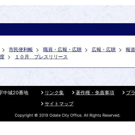
市民便利帳
職員・広報・広聴
広報・広聴
報
度
１０月 プレスリリース
 字中城20番地
リンク集
著作権・免責事項
プ
サイトマップ
Copyright © 2019 Odate City Office. All Rights Reserved.