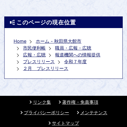
このページの現在位置
Home
ホーム - 秋田県大館市
市民便利帳
職員・広報・広聴
広報・広聴
報道機関への情報提供
プレスリリース
令和７年度
２月 プレスリリース
リンク集
著作権・免責事項
プライバシーポリシー
メンテナンス
サイトマップ