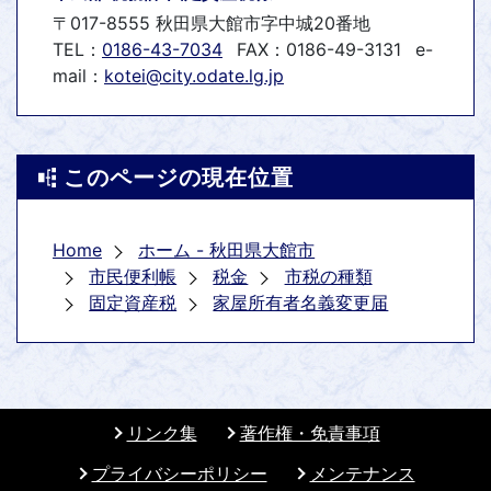
〒017-8555 秋田県大館市字中城20番地
TEL：
0186-43-7034
FAX：0186-49-3131
e-
mail：
kotei@city.odate.lg.jp
このページの現在位置
Home
ホーム - 秋田県大館市
市民便利帳
税金
市税の種類
固定資産税
家屋所有者名義変更届
リンク集
著作権・免責事項
プライバシーポリシー
メンテナンス