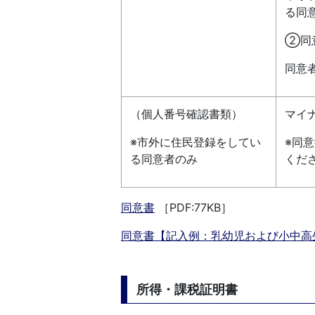
る同
②同
同意
（個人番号確認書類）
マイ
※市外に住民登録をしてい
※同
る同意者のみ
くだ
同意書
［PDF:77KB］
同意書【記入例：乳幼児および小中高
所得・課税証明書