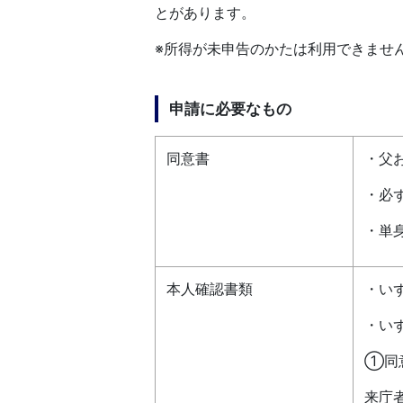
とがあります。
※所得が未申告のかたは利用できませ
申請に必要なもの
同意書
・父
・必
・単
本人確認書類
・い
・い
①同
来庁