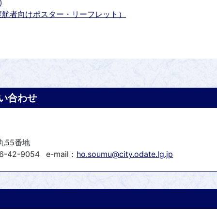
)
渡航者向けポスター・リーフレット）
い合わせ
丸55番地
6-42-9054
e-mail：
ho.soumu@city.odate.lg.jp